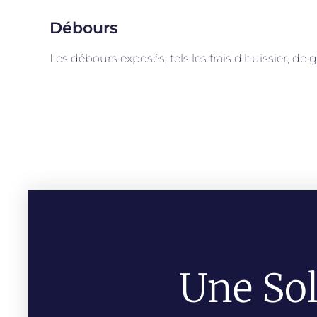
Débours
Les débours exposés, tels les frais d’huissier, de 
Une Sol