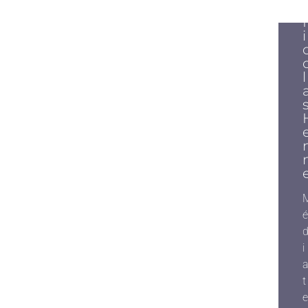
I
L
É
I
T
E