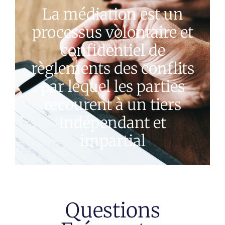
La médiation est un
processus volontaire et
confidentiel de
règlements des conflits
par lequel les parties
recourent à un tiers
indépendant et
impartial
Questions